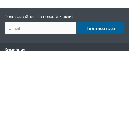
Подписывайтесь на новости и акции:
Компания
О компании
История
Наши преимущества
Партнеры
Сотрудники
Отзывы
Реквизиты
Каталог