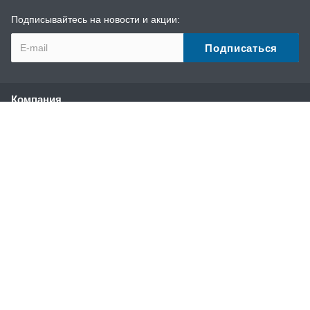
Подписывайтесь на новости и акции:
Компания
О компании
История
Наши преимущества
Партнеры
Сотрудники
Отзывы
Реквизиты
Каталог
Профессиональные аппараты высокого давления без
подогрева воды